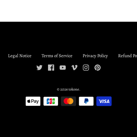
Legal Notice
Terms of Service
Privacy Policy
Refund Po
© 2026
tokone
.