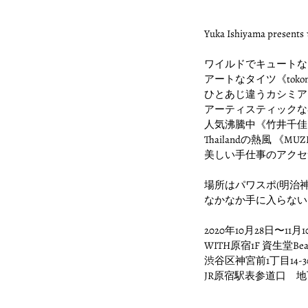
Yuka Ishiyama presents 
ワイルドでキュートなPO
アートなタイツ《tokon
ひとあじ違うカシミアク
アーティスティックな器《AT 
人気沸騰中《竹井千佳ア
Thailandの熱風 《
美しい手仕事のアクセサリ
場所はパワスポ(明
なかなか手に入らない
2020年10月28日〜11月10
WITH原宿1F 資生堂Beaut
渋谷区神宮前1丁目14-3
JR原宿駅表参道口 