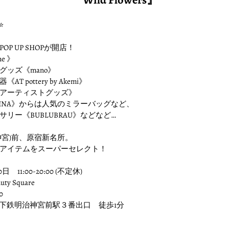
⭐️
P UP SHOPが開店！
e 》
゙ッズ《mano》
pottery by Akemi》
ーティストグッズ》
MUZINA》からは人気のミラーバッグなど、
ー《BUBLUBRAU》などなど…
治神宮)前、原宿新名所。
アイテムをスーパーセレクト！
日 11:00-20:00 (不定休)
y Square
0
地下鉄明治神宮前駅３番出口 徒歩1分