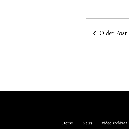
Older Post
Home
News
video archives