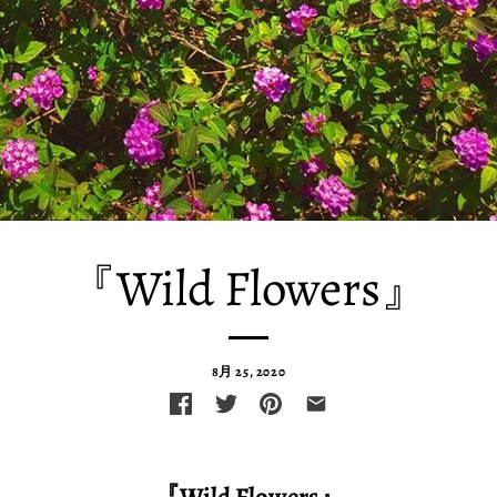
『Wild Flowers』
8月 25, 2020
『Wild Flowers』