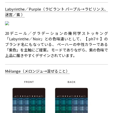
Labyrinthe／Purple（ラビラント パープル→ラビリンス、
迷宮／紫 ）
20デニール／グラデーションの幾何学ストッキング
「Labyrinthe／Noir」との色味違いとして、【 ph7＋ 】の
ブランド名にもなっている、 ペーハーの中性カラーである
「紫色」を主軸にご提案。 モードでありながら、紫の色味で
上品に履きやすくデザインされています。
Mélange（メロンジュ→混ぜること）