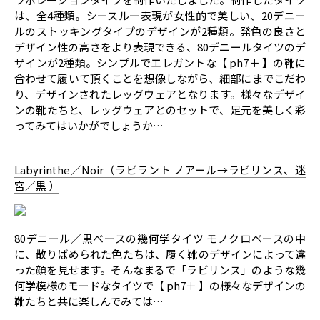
は、全4種類。シースルー表現が女性的で美しい、20デニー
ルのストッキングタイプのデザインが2種類。発色の良さと
デザイン性の高さをより表現できる、80デニールタイツのデ
ザインが2種類。シンプルでエレガントな【 ph7＋ 】の靴に
合わせて履いて頂くことを想像しながら、細部にまでこだわ
り、デザインされたレッグウェアとなります。様々なデザイ
ンの靴たちと、レッグウェアとのセットで、足元を美しく彩
ってみてはいかがでしょうか…
Labyrinthe／Noir（ラビラント ノアール→ラビリンス、迷
宮／黒 ）
80デニール／黒ベースの幾何学タイツ モノクロベースの中
に、散りばめられた色たちは、履く靴のデザインによって違
った顔を見せます。そんなまるで「ラビリンス」のような幾
何学模様のモードなタイツで【 ph7＋ 】の様々なデザインの
靴たちと共に楽しんでみては…