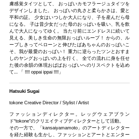
膚感覚タイツとして、 おっぱいカモフラージュタイツを
デザインしました。 おっぱいの丸さと柔らかさは、愛と
平和の証。 少女はいつしか大人になり、子を産んだら母
になる。 子は昔少女だった母のおっぱいを吸い、乳を飲
んで大人になってゆく。 当たり前にエンドレスに続いて
見える、美しき生命の無限おっぱいループ！ からの、ル
ープしきってベローンと伸びたばあちゃんのおっぱいこ
そ、我が最愛のおっぱい！ 重力に逆らったツンとおすま
しのヤングおっぱいの上を行く、 全ての流れに身を任せ
た後の余韻の体現おばばおっぱいへのリスペクトを込め
て... 「 !!!! oppai ippai !!!!」
Hatsuki Sugai
tokone Creative Director / Stylist / Artist
ファッションディレクター。レッグウェアブラン
ド“tokone”のクリエイティブディレクターとして活動。
その一方で、「kansaiyamamoto」のアートディレクター
を経た経験も生かし、ファッションとアートとエンター