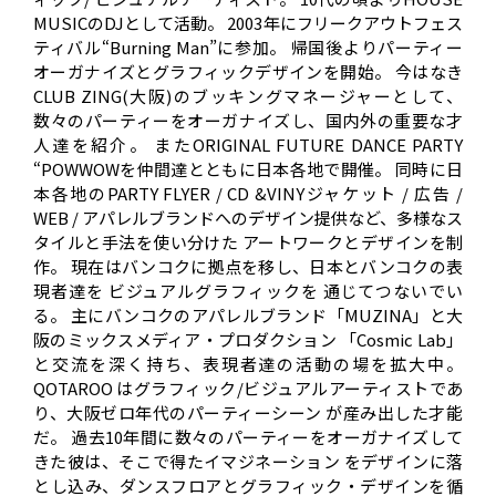
MUSICのDJとして活動。 2003年にフリークアウトフェス
ティバル“Burning Man”に参加。 帰国後よりパーティー
オーガナイズとグラフィックデザインを開始。 今はなき
CLUB ZING(大阪)のブッキングマネージャーとして、
数々のパーティーをオーガナイズし、国内外の重要な才
人達を紹介。 またORIGINAL FUTURE DANCE PARTY
“POWWOWを仲間達とともに日本各地で開催。 同時に日
本各地のPARTY FLYER / CD &VINYジャケット / 広告 /
WEB / アパレルブランドへのデザイン提供など、多様なス
タイルと手法を使い分けた アートワークとデザインを制
作。 現在はバンコクに拠点を移し、日本とバンコクの表
現者達を ビジュアルグラフィックを 通じてつないでい
る。 主にバンコクのアパレルブランド「MUZINA」と大
阪のミックスメディア・プロダクション 「Cosmic Lab」
と交流を深く持ち、表現者達の活動の場を拡大中。
QOTAROO はグラフィック/ビジュアルアーティストであ
り、大阪ゼロ年代のパーティーシーン が産み出した才能
だ。 過去10年間に数々のパーティーをオーガナイズして
きた彼は、そこで得たイマジネーション をデザインに落
とし込み、ダンスフロアとグラフィック・デザインを循