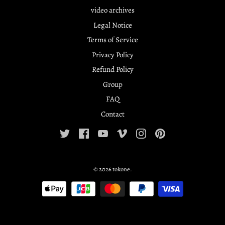
video archives
Legal Notice
Terms of Service
Privacy Policy
Refund Policy
Group
FAQ
Contact
© 2026
tokone
.