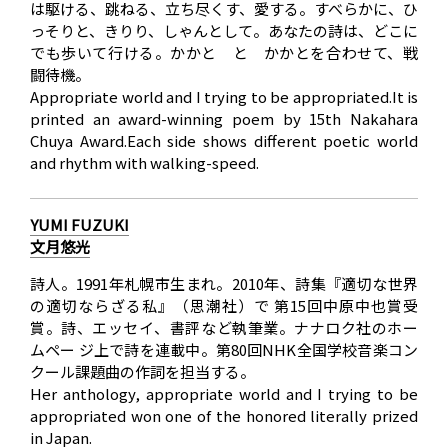
は駆ける、跳ねる、立ち尽くす、愛する。すべらかに、ひ
っそりと、きりり、しゃんとして。あなたの詩は、どこに
でも歩いて行ける。かかと と かかとを合わせて、戦
闘待機。
Appropriate world and I trying to be appropriated.It is
printed an award-winning poem by 15th Nakahara
Chuya Award.Each side shows different poetic world
and rhythm with walking-speed.
YUMI FUZUKI
文月悠光
詩人。1991年札幌市生まれ。2010年、詩集『適切な世界
の適切ならざる私』（思潮社）で 第15回中原中也賞受
賞。詩、エッセイ、書評など執筆業。ナナロク社のホー
ムペー ジ上で詩を連載中。第80回NHK全国学校音楽コン
クール課題曲の作詞を担当する。
Her anthology, appropriate world and I trying to be
appropriated won one of the honored literally prized
in Japan.