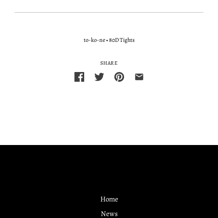
to-ko-ne
•
80D Tights
SHARE
Home
News