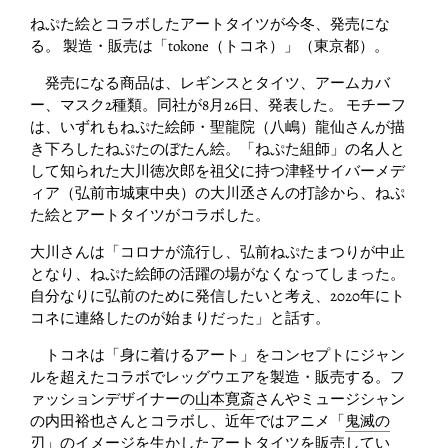
ねぷた絵とコラボしたアートタイツが今冬、発売にな
る。 製造・販売は「tokone（トコネ）」（東京都）。
発売になる商品は、レギンスとタイツ、アームカバ
ー、マスク2種類。同社が8月26日、発表した。 モチーフ
は、いずれもねぷた絵師・聖龍院（八嶋）龍仙さんが描
き下ろしたねぷたのぼたん絵。「ねぷた組師」の名人と
して知られた大川徳次郎を祖父に持つ津軽サイバーメデ
ィア（弘前市城東中央）の大川丞さんの打診から、ねぷ
た絵とアートタイツがコラボした。
大川さんは「コロナが流行し、弘前ねぷたまつりが中止
となり、ねぷた絵師の活躍の場がなくなってしまった。
自分なりに弘前のために発信したいと考え、2020年にト
コネに連絡したのが始まりだった」と話す。
トコネは「身に着けるアート」をコンセプトにジャン
ルを超えたコラボでレッグウエアを製造・販売する。フ
ァッションデザイナーの
山本寛斎
さんやミュージシャン
の内田裕也さんとコラボし、近年ではアニメ「
鬼滅の
刃
」のイメージを生かしたアートタイツを販売してい