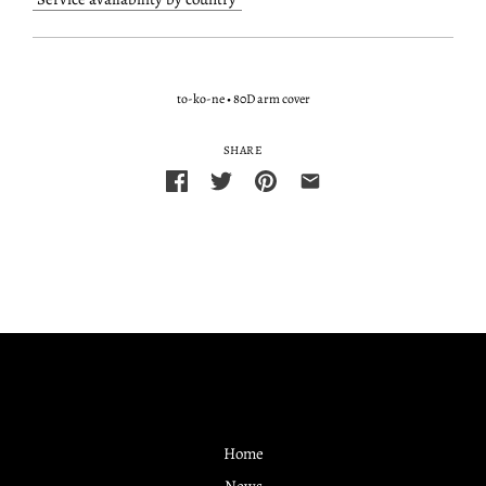
to-ko-ne
•
80D arm cover
SHARE
Home
News