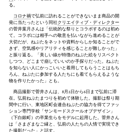
る。
コロナ禍
で弘前に訪れることができないまま商品の開
発に当たったという同社
クリエイティブ・ディレクター
の菅井葉月さんは「伝統的な祭りとコラボするのは初め
て。コラボには相手への敬意を払いながら進めることが
大切だが、ねぷたをネットや資料からしか知ることがで
きず、空気感やリアリティを感じることが難しかった」
と振り返る。「美しい線が特徴のねぷた絵をリスペクト
しつつ、どこまで崩していいのか手探りだった。ねぷた
を知らない人にかっこいいと着用してもらうことはもち
ろん、ねぷたに参加する人たちにも着てもらえるような
物を作りたかった」とも。
商品撮影で菅井さんは、8月2日から6日まで弘前に滞
在。弘前ねぷたまつりを初めて体験した。撮影は祭り期
間中に行い、東地区町会連合ねぷたの協力を得てファッ
ション専門学校「サンモードスクールオブデザイン」
（下白銀町）の卒業生らをモデルに起用した。菅井さん
は「さまざまなご縁と、弘前の人たちの人情で実現でき
た撮影だった」と話す。