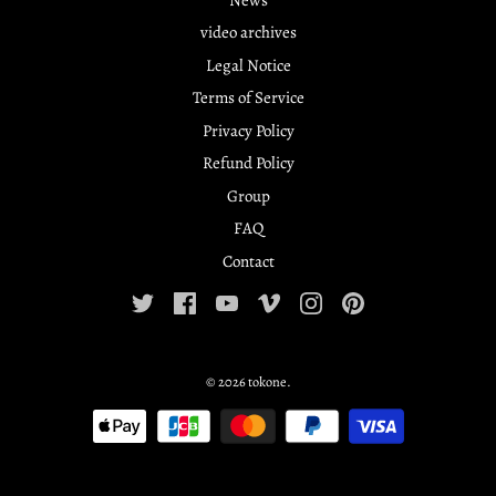
video archives
Legal Notice
Terms of Service
Privacy Policy
Refund Policy
Group
FAQ
Contact
© 2026
tokone
.