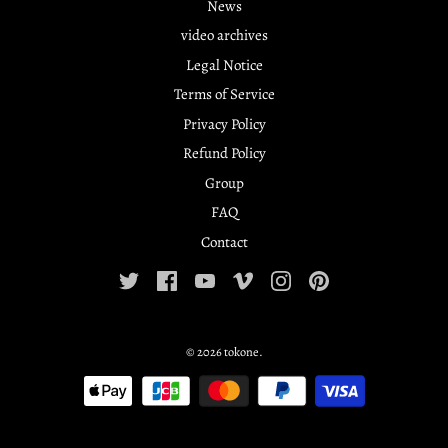
News
video archives
Legal Notice
Terms of Service
Privacy Policy
Refund Policy
Group
FAQ
Contact
© 2026
tokone
.