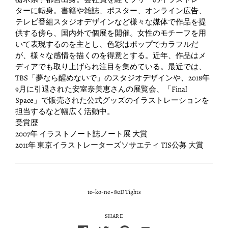
ターに転身。書籍や雑誌、ポスター、オンライン広告、
テレビ番組スタジオデザインなど様々な媒体で作品を提
供する傍ら、国内外で個展を開催。女性のモチーフを用
いて表現するのを主とし、色彩はポップでカラフルだ
が、様々な感情を描くのを得意とする。近年、作品はメ
ディアでも取り上げられ注目を集めている。最近では、
TBS「夢なら醒めないで」のスタジオデザインや、2018年
9月に引退された安室奈美恵さんの展覧会、「Final
Space」で販売された公式グッズのイラストレーションを
担当するなど幅広く活動中。
受賞歴
2007年 イラストノート誌ノート展 大賞
2011年 東京イラストレーターズソサエティ TIS公募 大賞
to-ko-ne
•
80D Tights
SHARE