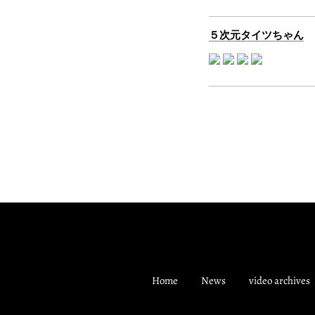
５次元タイツちゃん
Home
News
video archives