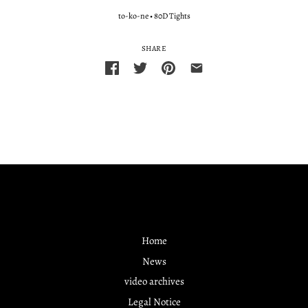
to-ko-ne
•
80D Tights
SHARE
Home
News
video archives
Legal Notice