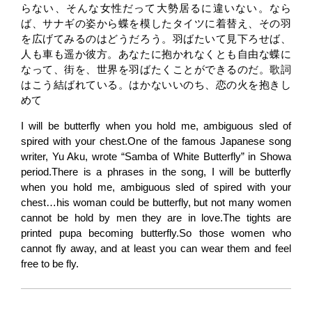
らない、そんな女性だって大勢居るに違いない。なら
ば、サナギの姿から蝶を模したタイツに着替え、その羽
を広げてみるのはどうだろう。羽ばたいて見下ろせば、
人も車も遥か彼方。あなたに抱かれなくとも自由な蝶に
なって、街を、世界を羽ばたくことができるのだ。歌詞
はこう結ばれている。はかないいのち、恋の火を抱きし
めて
I will be butterfly when you hold me, ambiguous sled of
spired with your chest.One of the famous Japanese song
writer, Yu Aku, wrote “Samba of White Butterfly” in Showa
period.There is a phrases in the song, I will be butterfly
when you hold me, ambiguous sled of spired with your
chest…his woman could be butterfly, but not many women
cannot be hold by men they are in love.The tights are
printed pupa becoming butterfly.So those women who
cannot fly away, and at least you can wear them and feel
free to be fly.