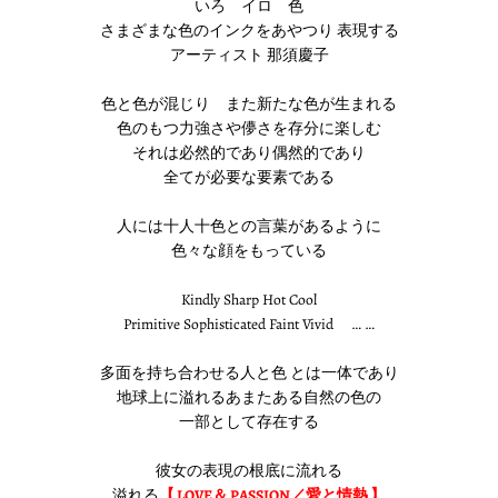
いろ イロ 色
さまざまな色のインクをあやつり 表現する
アーティスト 那須慶子
色と色が混じり また新たな色が生まれる
色のもつ力強さや儚さを存分に楽しむ
それは必然的であり偶然的であり
全てが必要な要素である
人には十人十色との言葉があるように
色々な顔をもっている
Kindly Sharp Hot Cool
Primitive Sophisticated Faint Vivid … …
多面を持ち合わせる人と色 とは一体であり
地球上に溢れるあまたある自然の色の
一部として存在する
彼女の表現の根底に流れる
溢れる
【 LOVE＆ PASSION／愛と情熱 】