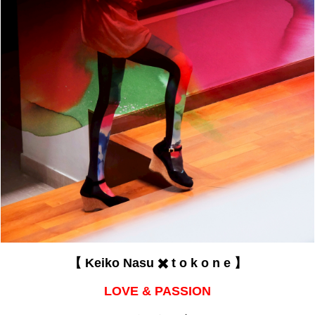
【 Keiko Nasu ✖️ t o k o n e 】
LOVE & PASSION