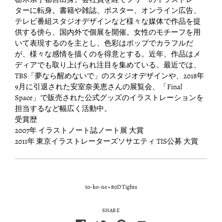
ターに転身。書籍や雑誌、ポスター、オンライン広告、
テレビ番組スタジオデザインなど様々な媒体で作品を提
供する傍ら、国内外で個展を開催。女性のモチーフを用
いて表現するのを主とし、色彩はポップでカラフルだ
が、様々な感情を描くのを得意とする。近年、作品はメ
ディアでも取り上げられ注目を集めている。最近では、
TBS「夢なら醒めないで」のスタジオデザインや、2018年
9月に引退された安室奈美恵さんの展覧会、「Final
Space」で販売された公式グッズのイラストレーションを
担当するなど幅広く活動中。
受賞歴
2007年 イラストノート誌ノート展 大賞
2011年 東京イラストレーターズソサエティ TIS公募 大賞
to-ko-ne
•
80D Tights
SHARE