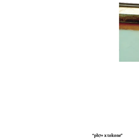
“ph7+ x tokone”