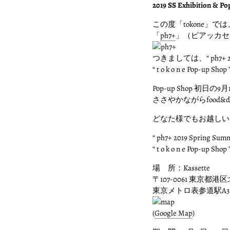
2019 SS Exhibition & P
この度「tokone
「
ph7+
」（ピアッカセッ
つきましては、“ ph7+ 2019
“ t o k o n e Pop-
Pop-up Shop 初
ささやかながらfood&
どなた様でもお越しい
“ ph7+ 2019 Spring Su
“ t o k o n e Pop-up Shop 
場 所：Kassette
〒107-0061 東京都
東京メトロ表参道駅A3
(
Google Map
)