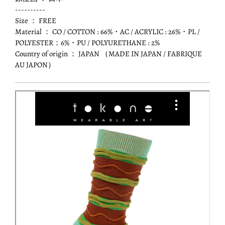
----------
Size ： FREE
Material ： CO / COTTON : 66%・AC / ACRYLIC : 26%・PL /
POLYESTER：6%・PU / POLYURETHANE : 2%
Country of origin ： JAPAN （MADE IN JAPAN / FABRIQUE
AU JAPON）