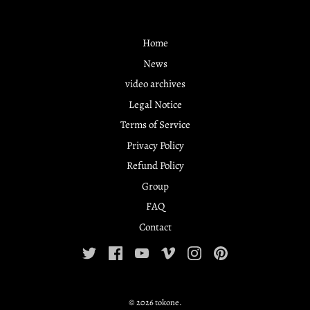
Home
News
video archives
Legal Notice
Terms of Service
Privacy Policy
Refund Policy
Group
FAQ
Contact
© 2026
tokone
.